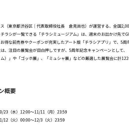
（東京都渋谷区｜代表取締役社長 倉見尚也）が運営する、全国2,00
チラシが一覧できる「チラシミュージアム」は、週末のお出かけ先でG
、お得な前売券やクーポンが充実したアート版「チラシアプリ」で、5周
は、注目の展覧会が目白押しですが、5周年記念キャンペーンとして、
ム）」や「ゴッホ展」、「ミュシャ展」などの厳選した展覧会に計12
ン概要
/23（水）12:00～11/11（月）23:59
/12（火）00:00～12/3（火）23:59