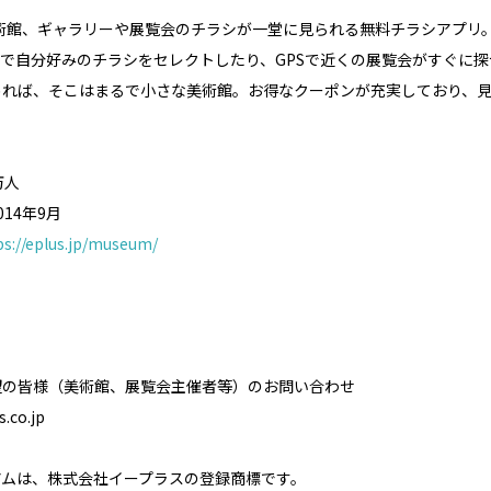
美術館、ギャラリーや展覧会のチラシが一堂に見られる無料チラシアプリ
で自分好みのチラシをセレクトしたり、GPSで近くの展覧会がすぐに探
めれば、そこはまるで小さな美術館。お得なクーポンが充実しており、
万人
14年9月
ps://eplus.jp/museum/
望の皆様（美術館、展覧会主催者等）のお問い合わせ
.co.jp
アムは、株式会社イープラスの登録商標です。