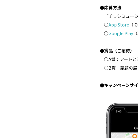
●応募方法
「チラシミュージ
○
App Store
（iO
○
Google Play
（
●賞品（ご招待）
○A賞：アートと
○B賞：話題の展覧
●キャンペーンサ