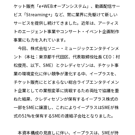
ケット販売「e+WEBオープンシステム」、動画配信サー
ビス「Streaming+」など、常に業界に先駆けて新しい
サービスを提供し続けてきました。近年は、アーティス
トのエージェント事業やコンサート・イベント企画制作
事業にも力を入れています。
今回、株式会社ソニー・ミュージックエンタテインメ
ント（本社：東京都千代田区、代表取締役社長 CEO：村
松俊亮、以下、SME）とクレディセゾンは、チケット事
業の環境変化に伴い競争が激化する中、イープラスを、
チケット販売にとどまらない総合ライブエンタテイメン
ト企業としての業態変革に挑戦するため両社で協議を重
ねた結果、クレディセゾンが保有するイープラス株式の
一部をSMEに譲渡し、これによりイープラスはSMEが株
式の51%を保有するSMEの連結子会社となりました。
本資本構成の見直しに伴い、イープラスは、SMEが持