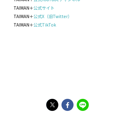
TAIMAN＋
公式サイト
TAIMAN＋
公式X（旧Twitter）
TAIMAN＋
公式TikTok
X
Facebook
Line