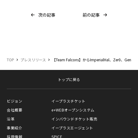
次の記事
前の記事
TOP
プレスリリース
【Team Falcons】からImperialHal、Zer0、G
トップに戻る
ビジョン
イープラスチケット
会社概要
e+WEBオープンシステム
沿革
インバウンドチケット販売
事業紹介
イープラスエージェント
採用情報
SPICE