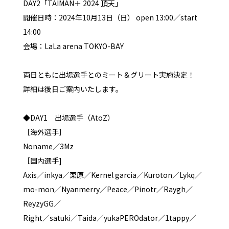
DAY2「TAIMAN＋ 2024 頂天」
開催日時：2024年10月13日（日） open 13:00／start
14:00
会場：LaLa arena TOKYO-BAY
両日ともに出場選手とのミート＆グリート実施決定！
詳細は後日ご案内いたします。
◆DAY1 出場選手（AtoZ）
［海外選手］
Noname／3Mz
［国内選手]
Axis／inkya／栗原／Kernel garcia／Kuroton／Lykq／
mo-mon／Nyanmerry／Peace／Pinotr／Raygh／
ReyzyGG／
Right／satuki／Taida／yukaPEROdator／1tappy／