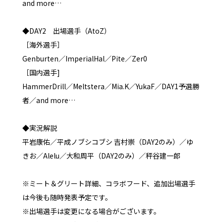
and more…
◆DAY2 出場選手（AtoZ）
［海外選手］
Genburten／ImperialHal／Pite／Zer0
［国内選手]
HammerDrill／Meltstera／Mia.K／YukaF／DAY1予選勝
者／and more…
◆実況解説
平岩康佑／平成ノブシコブシ 吉村崇（DAY2のみ）／ゆ
きお／Alelu／大和周平（DAY2のみ）／秤谷建一郎
※ミート＆グリート詳細、コラボフード、追加出場選手
は今後も随時発表予定です。
※出場選手は変更になる場合がございます。