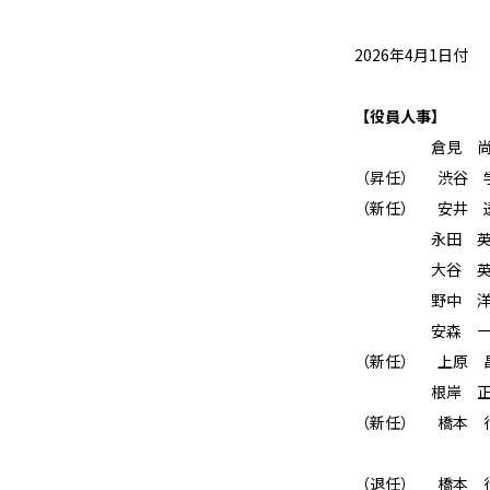
2026年4月1日付
【役員人事】
倉見 尚也
（昇任） 渋谷
（新任） 安井
永田 英彦
大谷 英彦
野中 洋次郎
安森 一惠
（新任） 上原
根岸 正樹
（新任） 橋本
（退任） 橋本