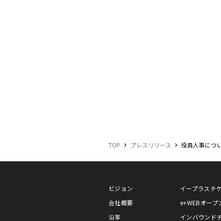
TOP
プレスリリース
役員人事につ
ビジョン
イープラスチ
会社概要
e+WEBオー
沿革
インバウンド