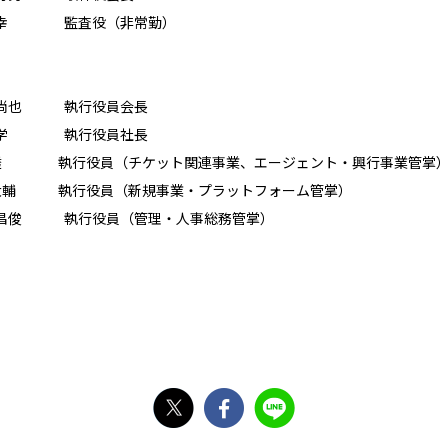
隆幸 監査役（非常勤）
 尚也 執行役員会長
 学 執行役員社長
役員（チケット関連事業、エージェント・興行事業管掌
行役員（新規事業・プラットフォーム管掌）
昌俊 執行役員（管理・人事総務管掌）
X
Facebook
Line