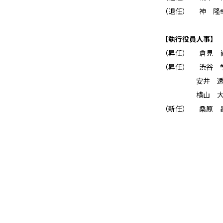
（退任） 神 
【執行役員人事】
（昇任） 倉見
（昇任） 渋谷
安井 透 執行
横山 大輔 執
（新任） 桑原 