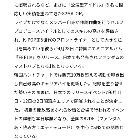
に招聘されるなど、まさに「公演型アイドル」の名に相
応しい実績を重ねてきた82MAJOR。
ライブだけでなくメンバー自身が作詞作曲を行うセルフ
プロデュースアイドルとしてのスキルの高さを評価さ
れ、K-POP第5世代のフロントライナーとして大きな注
目を集めている彼らが4月28日に韓国にてミニアルバム
『FEELM』をリリース。日本でも発売されファンダムの
マストハブとなる1枚となっている。
韓国ハントチャートでは販売10万枚超える初動を叩き出
し自己最高のキャリアハイを更新した。記録を塗り替え
た勢いそのままに、日本でのリリースイベントが6月11
日・12日の2日間湾岸エリアで開催されることが決定し
た。 初夏の開放感あふれる汐留と台場で行われるイベン
トの詳細も本日解禁となり、全国の82DE（ファンダム
名・読み方：エティテュード） を中心にSNSでの話題と
なっている。