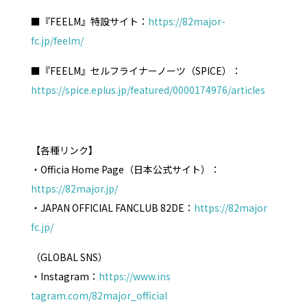
■『FEELM』特設サイト：
https://82major-
fc.jp/feelm/
■『FEELM』セルフライナーノーツ（SPICE）：
https://spice.eplus.jp/featured/0000174976/articles
【各種リンク】
・Officia Home Page（日本公式サイト）：
https://82major.jp/
・JAPAN OFFICIAL FANCLUB 82DE：
https://82major
fc.jp/
（GLOBAL SNS）
・Instagram：
https://www.ins
tagram.com/82major_official